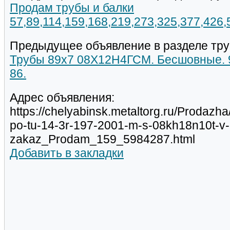
Продам трубы и балки
57,89,114,159,168,219,273,325,377,426
Предыдущее объявление в разделе тру
Трубы 89х7 08Х12Н4ГСМ. Бесшовные. 9т
86.
Адрес объявления:
https://chelyabinsk.metaltorg.ru/Prodazh
po-tu-14-3r-197-2001-m-s-08kh18n10t-v-na
zakaz_Prodam_159_5984287.html
Добавить в закладки