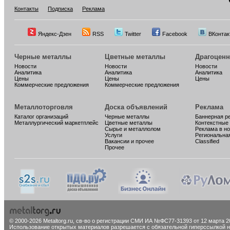
Контакты
Подписка
Реклама
Яндекс-Дзен
RSS
Twitter
Facebook
ВКонтак
Черные металлы
Цветные металлы
Драгоцен
Новости
Новости
Новости
Аналитика
Аналитика
Аналитика
Цены
Цены
Цены
Коммерческие предложения
Коммерческие предложения
Металлоторговля
Доска объявлений
Реклама
Каталог организаций
Черные металлы
Баннерная р
Металлургический маркетплейс
Цветные металлы
Контекстные
Сырье и металлолом
Реклама в н
Услуги
Региональна
Вакансии и прочее
Classified
Прочее
© 2000-2026 Metaltorg.ru,
св-во о регистрации СМИ ИА №ФС77-31393 от 12 марта 20
Использование открытых материалов разрешается с обязательной гиперссылкой на 