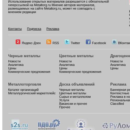
Использование открытых материалов разрешается с обязательной
гиперссылкой на Metaltorg.ru Мнение авторов материалов,
размещаемых на сайте Metaltorg.ru, может не совпадать с
мнением редакции
Контакты
Подписка
Реклама
Яндекс-Дзен
RSS
Twitter
Facebook
ВКонтак
Черные металлы
Цветные металлы
Драгоцен
Новости
Новости
Новости
Аналитика
Аналитика
Аналитика
Цены
Цены
Цены
Коммерческие предложения
Коммерческие предложения
Металлоторговля
Доска объявлений
Реклама
Каталог организаций
Черные металлы
Баннерная р
Металлургический маркетплейс
Цветные металлы
Контекстные
Сырье и металлолом
Реклама в н
Услуги
Региональна
Вакансии и прочее
Classified
Прочее