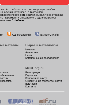
На сайте работает система коррекции ошибок.
Обнаружив неточность в тексте или
неработоспособность ссылки, выделите на странице
этот фрагмент и отправьте его администратору
нажатием
Ctrl+Enter
.
те
Одноклассники
Бизнес Онлайн
ные металлы
Сырье и металлолом
Новости
Аналитика
Цены
Коммерческие предложения
MetalTorg.ru
еклама
Регистрация
 объявления
Подписка
овостях
Вопросы по сайту
я реклама
Ограничение ответственности
Выставки
Контакты