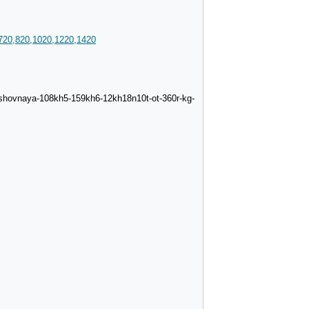
720,820,1020,1220,1420
sshovnaya-108kh5-159kh6-12kh18n10t-ot-360r-kg-