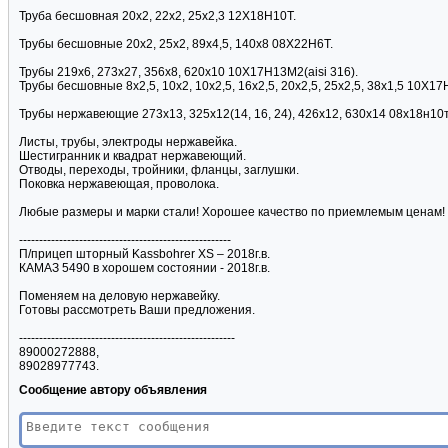
Труба бесшовная 20х2, 22х2, 25х2,3 12Х18Н10Т.
Трубы бесшовные 20х2, 25х2, 89х4,5, 140х8 08Х22Н6Т.
Трубы 219х6, 273х27, 356х8, 620х10 10Х17Н13М2(aisi 316).
Трубы бесшовные 8х2,5, 10х2, 10х2,5, 16х2,5, 20х2,5, 25х2,5, 38х1,5 10Х1
Трубы нержавеющие 273х13, 325х12(14, 16, 24), 426х12, 630х14 08х18н10
Листы, трубы, электроды нержавейка.
Шестигранник и квадрат нержавеющий.
Отводы, переходы, тройники, фланцы, заглушки.
Поковка нержавеющая, проволока.
Любые размеры и марки стали! Хорошее качество по приемлемым ценам!
-----------------------------------------------------
П/прицеп шторный Kassbohrer XS – 2018г.в.
КАМАЗ 5490 в хорошем состоянии - 2018г.в.
Поменяем на деловую нержавейку.
Готовы рассмотреть Ваши предложения.
------------------------------------------------------
89000272888,
89028977743.
Сообщение автору объявления