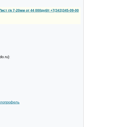
Лист г/к 7-20мм от 44 000руб/т +7(343)345-09-00
o.ru):
алопрофель