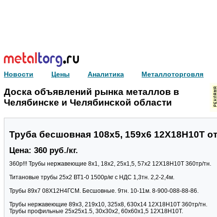
Новости
Цены
Аналитика
Металлоторговля
Доска объявлений рынка металлов в
Челябинске и Челябинской области
Труба бесшовная 108х5, 159х6 12Х18Н10Т от 
Цена: 360 руб./кг.
360р!!! Трубы нержавеющие 8х1, 18х2, 25х1,5, 57х2 12Х18Н10Т 360тр/тн.
Титановые трубы 25х2 ВТ1-0 1500р/кг с НДС 1,3тн. 2,2-2,4м.
Трубы 89х7 08Х12Н4ГСМ. Бесшовные. 9тн. 10-11м. 8-900-088-88-86.
Трубы нержавеющие 89х3, 219х10, 325х8, 630х14 12Х18Н10Т 360тр/тн.
Трубы профильные 25х25х1.5, 30х30х2, 60х60х1,5 12Х18Н10Т.