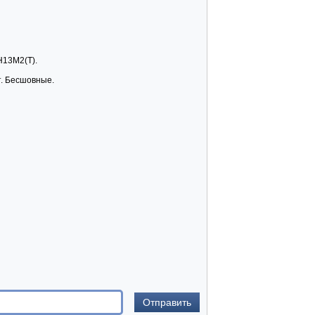
7Н13М2(Т).
т. Бесшовные.