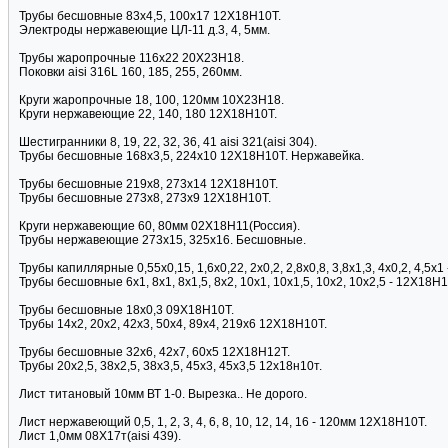
Трубы бесшовные 83х4,5, 100х17 12Х18Н10Т.
Электроды нержавеющие ЦЛ-11 д.3, 4, 5мм.
Трубы жаропрочные 116х22 20Х23Н18.
Поковки aisi 316L 160, 185, 255, 260мм.
Круги жаропрочные 18, 100, 120мм 10Х23Н18.
Круги нержавеющие 22, 140, 180 12Х18Н10Т.
Шестигранники 8, 19, 22, 32, 36, 41 aisi 321(aisi 304).
Трубы бесшовные 168х3,5, 224х10 12Х18Н10Т. Нержавейка.
Трубы бесшовные 219х8, 273х14 12Х18Н10Т.
Трубы бесшовные 273х8, 273х9 12Х18Н10Т.
Круги нержавеющие 60, 80мм 02Х18Н11(Россия).
Трубы нержавеющие 273х15, 325х16. Бесшовные.
Трубы капиллярные 0,55х0,15, 1,6х0,22, 2х0,2, 2,8х0,8, 3,8х1,3, 4х0,2, 4,5х
Трубы бесшовные 6х1, 8х1, 8х1,5, 8х2, 10х1, 10х1,5, 10х2, 10х2,5 - 12Х18Н1
Трубы бесшовные 18х0,3 09Х18Н10Т.
Трубы 14х2, 20х2, 42х3, 50х4, 89х4, 219х6 12Х18Н10Т.
Трубы бесшовные 32х6, 42х7, 60х5 12Х18Н12Т.
Трубы 20х2,5, 38х2,5, 38х3,5, 45х3, 45х3,5 12х18н10т.
Лист титановый 10мм ВТ 1-0. Вырезка.. Не дорого.
Лист нержавеющий 0,5, 1, 2, 3, 4, 6, 8, 10, 12, 14, 16 - 120мм 12Х18Н10Т.
Лист 1,0мм 08Х17т(aisi 439).