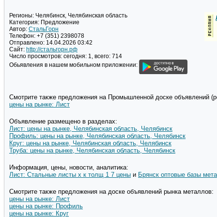
Регионы:
Челябинск, Челябинская область
Категория:
Предложение
Автор:
СтальГорн
Телефон:
+7 (351) 2398078
Отправлено:
14.04.2026 03:42
Сайт:
http://стальгорн.рф
Число просмотров:
сегодня: 1, всего: 714
Обьявления в нашем мобильном приложении:
Смотрите также предложения на Промышленной доске объявлений (pd
цены на рынке: Лист
Объявление размещено в разделах:
Лист: цены на рынке, Челябинская область, Челябинск
Профиль: цены на рынке, Челябинская область, Челябинск
Круг: цены на рынке, Челябинская область, Челябинск
Труба: цены на рынке, Челябинская область, Челябинск
Информация, цены, новости, аналитика:
Лист: Стальные листы х к толщ 1 7 цены
и
Брянск оптовые базы мет
Смотрите также предложения на доске объявлений рынка металлов:
цены на рынке: Лист
цены на рынке: Профиль
цены на рынке: Круг