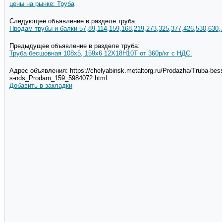
цены на рынке: Труба
Следующее объявление в разделе труба:
Продам трубы и балки 57,89,114,159,168,219,273,325,377,426,530,630,
Предыдущее объявление в разделе труба:
Труба бесшовная 108х5, 159х6 12Х18Н10Т от 360р/кг с НДС.
Адрес объявления: https://chelyabinsk.metaltorg.ru/Prodazha/Truba-be
s-nds_Prodam_159_5984072.html
Добавить в закладки