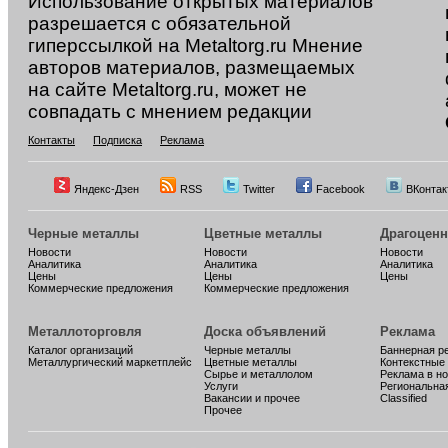
Использование открытых материалов
разрешается с обязательной
гиперссылкой на Metaltorg.ru Мнение
авторов материалов, размещаемых
на сайте Metaltorg.ru, может не
совпадать с мнением редакции
Контакты
Подписка
Реклама
Яндекс-Дзен
RSS
Twitter
Facebook
ВКонтак
Черные металлы
Цветные металлы
Драгоцен
Новости
Новости
Новости
Аналитика
Аналитика
Аналитика
Цены
Цены
Цены
Коммерческие предложения
Коммерческие предложения
Металлоторговля
Доска объявлений
Реклама
Каталог организаций
Черные металлы
Баннерная р
Металлургический маркетплейс
Цветные металлы
Контекстные
Сырье и металлолом
Реклама в н
Услуги
Региональна
Вакансии и прочее
Classified
Прочее